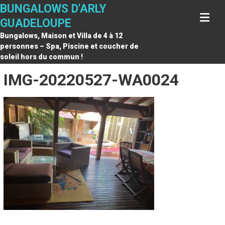
Skip
BUNGALOWS D'ARLY
to
GUADELOUPE
content
Bungalows, Maison et Villa de 4 à 12
personnes – Spa, Piscine et coucher de
soleil hors du commun !
IMG-20220527-WA0024