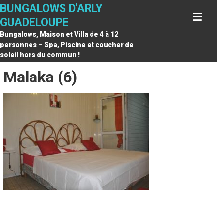
Skip
BUNGALOWS D'ARLY
to
GUADELOUPE
content
Bungalows, Maison et Villa de 4 à 12
personnes – Spa, Piscine et coucher de
soleil hors du commun !
Malaka (6)