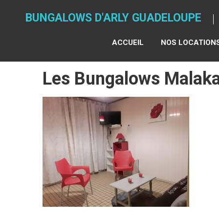
Skip
to
BUNGALOWS D'ARLY GUADELOUPE
content
ACCUEIL
NOS LOCATION
Les Bungalows Malaka