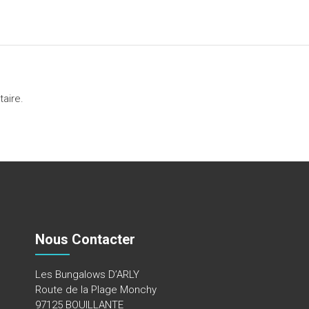
aire.
Nous Contacter
Les Bungalows D’ARLY
Route de la Plage Monchy
97125 BOUILLANTE