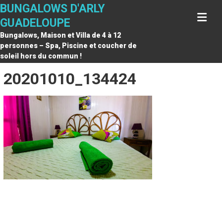
Skip
BUNGALOWS D'ARLY
to
GUADELOUPE
content
Bungalows, Maison et Villa de 4 à 12
personnes – Spa, Piscine et coucher de
soleil hors du commun !
20201010_134424