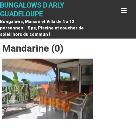
Skip
BUNGALOWS D'ARLY
to
GUADELOUPE
content
Bungalows, Maison et Villa de 4 à 12
personnes – Spa, Piscine et coucher de
soleil hors du commun !
Mandarine (0)