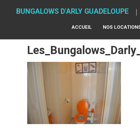
Skip
to
BUNGALOWS D'ARLY GUADELOUPE
content
ACCUEIL
NOS LOCATION
Les_Bungalows_Darly