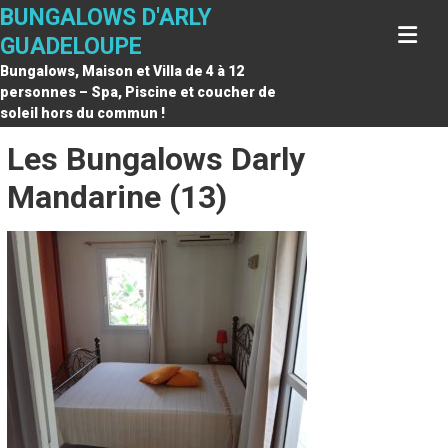
Skip
BUNGALOWS D'ARLY
to
GUADELOUPE
content
Bungalows, Maison et Villa de 4 à 12
personnes – Spa, Piscine et coucher de
soleil hors du commun !
Les Bungalows Darly
Mandarine (13)