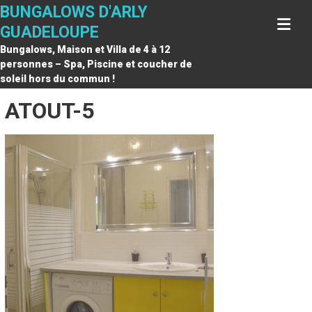
Skip
BUNGALOWS D'ARLY
to
GUADELOUPE
content
Bungalows, Maison et Villa de 4 à 12
personnes – Spa, Piscine et coucher de
soleil hors du commun !
ATOUT-5