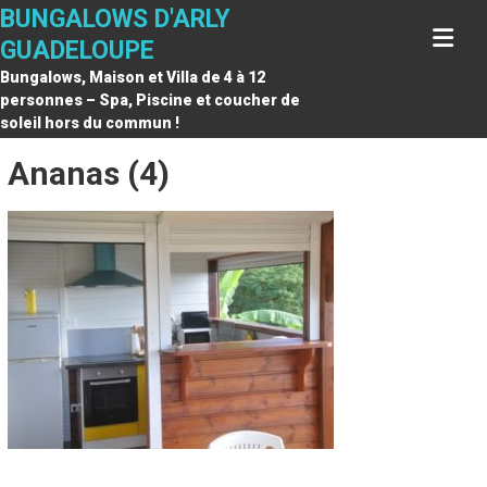
Skip
BUNGALOWS D'ARLY
to
GUADELOUPE
content
Bungalows, Maison et Villa de 4 à 12
personnes – Spa, Piscine et coucher de
soleil hors du commun !
Ananas (4)