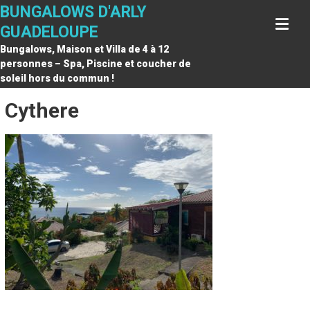
Skip
BUNGALOWS D'ARLY
to
GUADELOUPE
content
Bungalows, Maison et Villa de 4 à 12
personnes – Spa, Piscine et coucher de
soleil hors du commun !
Cythere